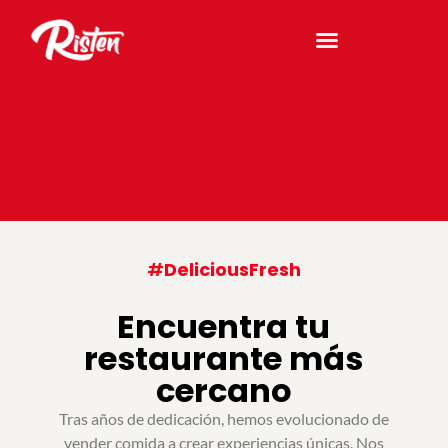
#
DeliciousFresh
Encuentra tu
restaurante más
cercano
Tras años de dedicación, hemos evolucionado de
vender comida a crear experiencias únicas.
Nos